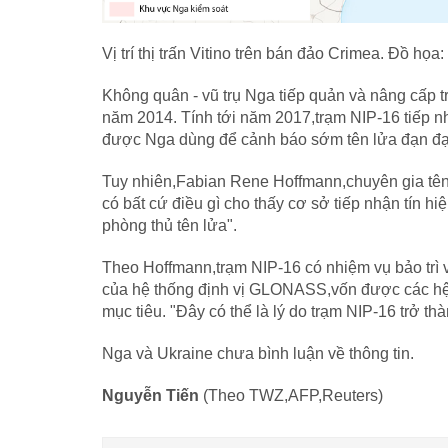
Vị trí thị trấn Vitino trên bán đảo Crimea. Đồ họa
Không quân - vũ trụ Nga tiếp quản và nâng cấp
năm 2014. Tính tới năm 2017,trạm NIP-16 tiếp n
được Nga dùng để cảnh báo sớm tên lửa đạn đạ
Tuy nhiên,Fabian Rene Hoffmann,chuyên gia tên 
có bất cứ điều gì cho thấy cơ sở tiếp nhận tín hi
phòng thủ tên lửa".
Theo Hoffmann,trạm NIP-16 có nhiệm vụ bảo trì v
của hệ thống định vị GLONASS,vốn được các hệ
mục tiêu. "Đây có thể là lý do trạm NIP-16 trở t
Nga và Ukraine chưa bình luận về thông tin.
Nguyễn Tiến
(Theo TWZ,AFP,Reuters)