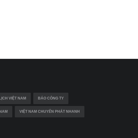
LỊCH VIỆT NAM
BÁO CÔNG TY
 NAM
VIỆT NAM CHUYỂN PHÁT NHANH