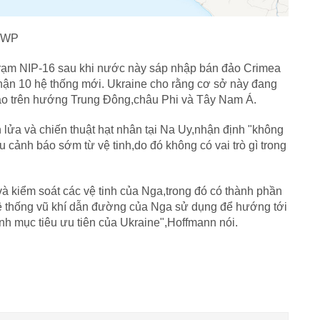
: WP
 trạm NIP-16 sau khi nước này sáp nhập bán đảo Crimea
hận 10 hệ thống mới. Ukraine cho rằng cơ sở này đang
o trên hướng Trung Đông,châu Phi và Tây Nam Á.
lửa và chiến thuật hạt nhân tại Na Uy,nhận định "không
ệu cảnh báo sớm từ vệ tinh,do đó không có vai trò gì trong
à kiểm soát các vệ tinh của Nga,trong đó có thành phần
 thống vũ khí dẫn đường của Nga sử dụng để hướng tới
hành mục tiêu ưu tiên của Ukraine",Hoffmann nói.