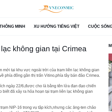
THÔNG MINH
XU HƯỚNG TIẾNG VIỆT
CUỘC SỐNG 
M
 lạc không gian tại Crimea
 mới tại khu vực ngoài trời của trạm liên lạc không gian
ề phía đông gần thị trấn Vitino,phía tây bán đảo Crimea.
kích ngày 22/6,được cho là bằng tên lửa đạn đạo chiến
iết đã xảy ra hỏa hoạn tại trạm liên lạc không gian
ới trạm NIP-16 trong vụ tập kích,nhưng các ăng-ten chảo