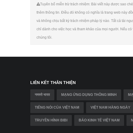
Tuyên bố miễn trừ trách nhiệm: Bài viết này được sao chép
thêm thông tin. Điều đó không có nghĩa là trang web này đồ
và không chịu bất kỳ trách nhiệm pháp lý nào. Tất cả tài ngu
chỉ dành cho việc học và tham khảo của mọi người. Nếu có v
chúng tôi.
LIÊN KẾT THÂN THIỆN
नमस्ते भारत
MẠNG ỨNG DỤNG THÔNG MINH
MẠ
TIẾNG NÓI CỦA VIỆT NAM
VIỆT NAM HÀNG NGÀY
TRUYỀN HÌNH BIBI
BÁO KINH TẾ VIỆT NAM