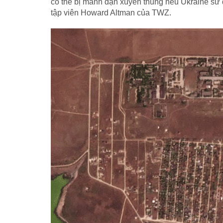
có thể bị mảnh đạn xuyên thủng nếu Ukraine s
tập viên Howard Altman của TWZ.