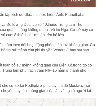
ận tập kích do Ukraine thực hiện. Ảnh: PlanetLabs
y và Đo lường Độc lập số 40,thuộc Trung tâm Thử
 của quân chủng không quân - vũ trụ Nga. Cơ sở này có
số cụm 8 thiết bị được lắp trên bệ lớn.
0 nhằm theo dõi hoạt động phóng tên lửa không gian. Cơ
1,hỗ trợ sứ mệnh của phi thuyền Venera-1 bay sát sao
át toàn bộ sứ mệnh không gian của Liên Xô,trong đó có
a. Trung tâm phụ trách trạm NIP-16 nằm ở thành phố
cho cơ sở tại Podlipki ở phía tây thủ đô Moskva. Trạm
huyến bay lên không gian của tàu vũ trụ có người lái.