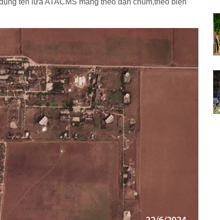
ử dụng tên lửa ATACMS mang theo đạn chùm,theo biên