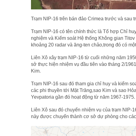
Trạm NIP-16 trên bán đảo Crimea trước và sau tr
Trạm NIP-16 có tên chính thức là Tổ hợp Chỉ hu
nghiệm và Kiểm soát Hệ thống Không gian Titov
khoảng 20 radar và ăng-ten chảo,trong đó có một 
Liên Xô xây trạm NIP-16 từ cuối những năm 195
sở thực hiện nhiệm vụ đầu tiên vào tháng 2/196
Kim.
Trạm NIP-16 sau đó tham gia chỉ huy và kiểm so
các phi thuyền tới Mặt Trăng,sao Kim và sao Hỏ
Yevpatoria gần đó hoạt động từ năm 1967-1975.
Liên Xô sau đó chuyển nhiệm vụ của trạm NIP-16 
này được chuyển thành cơ sở dự phòng cho các c