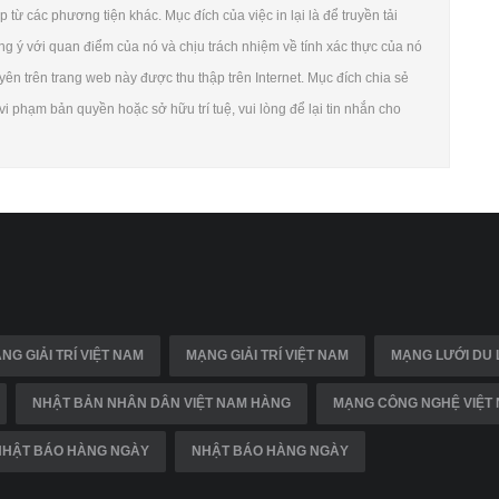
 từ các phương tiện khác. Mục đích của việc in lại là để truyền tải
ng ý với quan điểm của nó và chịu trách nhiệm về tính xác thực của nó
yên trên trang web này được thu thập trên Internet. Mục đích chia sẻ
i phạm bản quyền hoặc sở hữu trí tuệ, vui lòng để lại tin nhắn cho
NG GIẢI TRÍ VIỆT NAM
MẠNG GIẢI TRÍ VIỆT NAM
MẠNG LƯỚI DU 
NHẬT BẢN NHÂN DÂN VIỆT NAM HÀNG
MẠNG CÔNG NGHỆ VIỆT
NHẬT BÁO HÀNG NGÀY
NHẬT BÁO HÀNG NGÀY