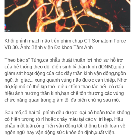
Khối phình mạch não trên phim chụp CT Somatom Force
VB 30. Ảnh: Bệnh viện Đa khoa Tâm Anh
Theo bác sĩ Tùng,ca phẫu thuật thuận lợi nhờ sự hỗ trợ
của hệ thống theo dõi điện sinh lý thần kinh (IONM),giúp
giám sát hoạt động của các dây thần kinh vận động,ngôn
ngữ,thị giác... xung quanh vùng não được can thiệp. Nhờ
đó,kíp mổ có thể kịp thời điều chỉnh thao tác nếu có dấu
hiệu ảnh hưởng thần kinh,hạn chế tổn thương các vùng
chức năng quan trọng,giảm tối đa biến chứng sau mổ.
Sau mổ,cả hai túi phình đều được loại bỏ hoàn toàn,không
có hiện tượng rò rỉ hoặc chảy máu tại các vị trí kẹp. Hậu
phẫu một tuần,ông Tiến vận động tốt,không bị rối loạn về
ngôn ngữ hay vận động,sức khỏe ổn định,xuất viện.