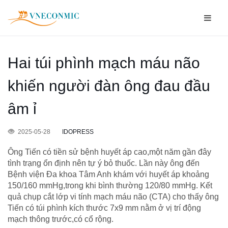
Hai túi phình mạch máu não
khiến người đàn ông đau đầu
âm ỉ
2025-05-28
IDOPRESS
Ông Tiến có tiền sử bệnh huyết áp cao,một năm gần đây
tình trạng ổn định nên tự ý bỏ thuốc. Lần này ông đến
Bệnh viện Đa khoa Tâm Anh khám với huyết áp khoảng
150/160 mmHg,trong khi bình thường 120/80 mmHg. Kết
quả chụp cắt lớp vi tính mạch máu não (CTA) cho thấy ông
Tiến có túi phình kích thước 7x9 mm nằm ở vị trí động
mạch thông trước,có cổ rộng.