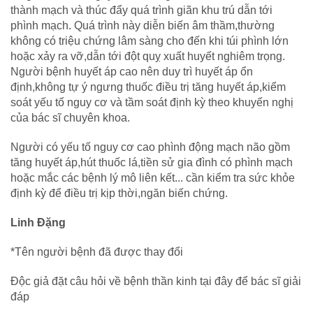
thành mạch và thúc đẩy quá trình giãn khu trú dẫn tới
phình mạch. Quá trình này diễn biến âm thầm,thường
không có triệu chứng lâm sàng cho đến khi túi phình lớn
hoặc xảy ra vỡ,dẫn tới đột quỵ xuất huyết nghiêm trọng.
Người bệnh huyết áp cao nên duy trì huyết áp ổn
định,không tự ý ngưng thuốc điều trị tăng huyết áp,kiểm
soát yếu tố nguy cơ và tầm soát định kỳ theo khuyến nghị
của bác sĩ chuyên khoa.
Người có yếu tố nguy cơ cao phình động mạch não gồm
tăng huyết áp,hút thuốc lá,tiền sử gia đình có phình mạch
hoặc mắc các bệnh lý mô liên kết... cần kiểm tra sức khỏe
định kỳ để điều trị kịp thời,ngăn biến chứng.
Linh Đặng
*Tên người bệnh đã được thay đổi
Độc giả đặt câu hỏi về bệnh thần kinh tại đây để bác sĩ giải
đáp