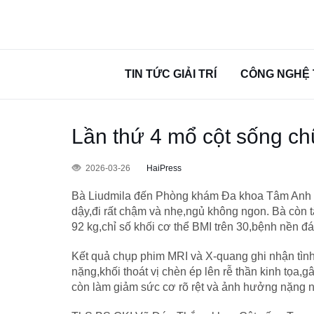
TIN TỨC GIẢI TRÍ
CÔNG NGHỆ 
Lần thứ 4 mổ cột sống ch
2026-03-26
HaiPress
Bà Liudmila đến Phòng khám Đa khoa Tâm Anh Q
dậy,đi rất chậm và nhẹ,ngủ không ngon. Bà còn 
92 kg,chỉ số khối cơ thể BMI trên 30,bệnh nền đ
Kết quả chụp phim MRI và X-quang ghi nhận tình
nặng,khối thoát vị chèn ép lên rễ thần kinh tọa,
còn làm giảm sức cơ rõ rệt và ảnh hưởng nặng n