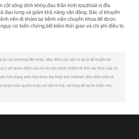
 cột sống dính khớp,đau thần kinh tọa,thoát vị đĩa
 là đau lưng và giảm khả năng vận động. Bác sĩ khuyến
bệnh nên đi khám tại bệnh viện chuyên khoa để được
guy cơ biến chứng,tiết kiệm thời gian và chi phí điều trị.
 từ các phương tiện khác. Mục đích của việc in lại là để truyền tải
ng ý với quan điểm của nó và chịu trách nhiệm về tính xác thực của nó
yên trên trang web này được thu thập trên Internet. Mục đích chia sẻ
i phạm bản quyền hoặc sở hữu trí tuệ, vui lòng để lại tin nhắn cho