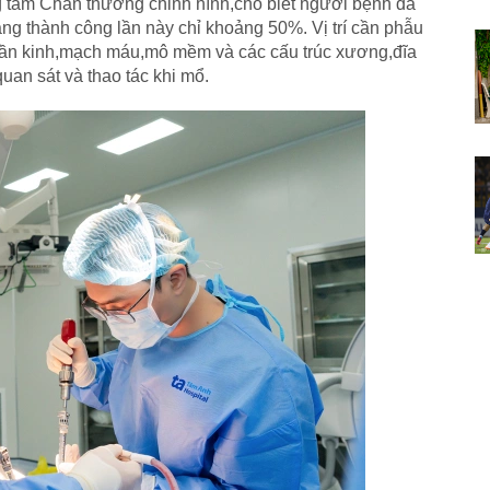
tâm Chấn thương chỉnh hình,cho biết người bệnh đã
ăng thành công lần này chỉ khoảng 50%. Vị trí cần phẫu
 thần kinh,mạch máu,mô mềm và các cấu trúc xương,đĩa
uan sát và thao tác khi mổ.