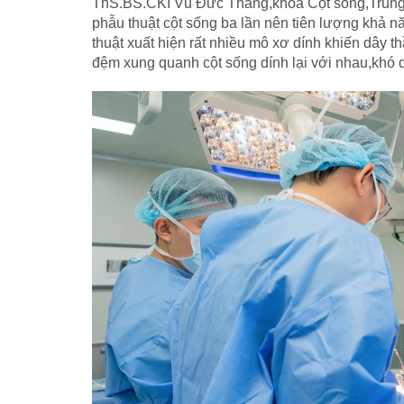
ThS.BS.CKI Vũ Đức Thắng,khoa Cột sống,Trung 
phẫu thuật cột sống ba lần nên tiên lượng khả n
thuật xuất hiện rất nhiều mô xơ dính khiến dây
đệm xung quanh cột sống dính lại với nhau,khó q