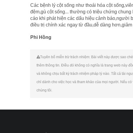
Các bệnh lý cột sống như thoái hóa cột sống,viêm
đệm,gù cột sống... thường có triệu chứng chung
cáo khi phát hiện các dấu hiệu cảnh báo,người 
điều trị chính xác ngay từ đầu,dễ dàng hơn,giảm n
Phi Hồng
Tuyên bố miễn trừ trách nhiệm: Bài viết này được sao chép
thêm thông tin. Điều đó không có nghĩa là trang web này đồ
và không chịu bất kỳ trách nhiệm pháp lý nào. Tất cả tài ngu
chỉ dành cho việc học và tham khảo của mọi người. Nếu có v
chúng tôi.