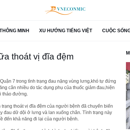
THÔNG MINH
XU HƯỚNG TIẾNG VIỆT
CUỘC SỐNG 
M
ữa thoát vị đĩa đệm
uận 7 trong tình trạng đau nặng vùng lưng,khó tự đứng
tăng cân nhiều do tác dụng phụ của thuốc giảm đau,hiện
ái tháo đường.
 trạng thoát vị đĩa đệm của người bệnh đã chuyển biến
gây đau dữ dội ở lưng và lan xuống chân. Tình trạng này
ề đến khả năng đi lại của người bệnh.