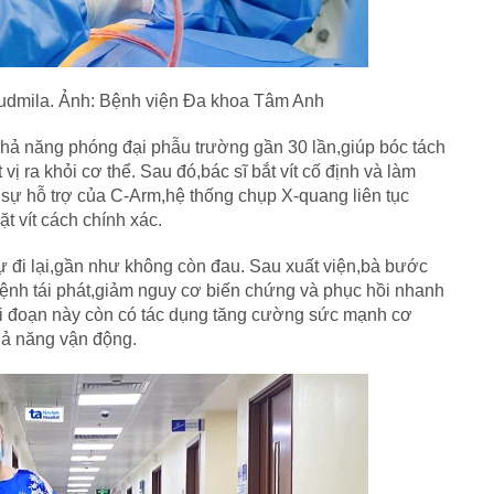
Liudmila. Ảnh: Bệnh viện Đa khoa Tâm Anh
khả năng phóng đại phẫu trường gần 30 lần,giúp bóc tách
vị ra khỏi cơ thể. Sau đó,bác sĩ bắt vít cố định và làm
 sự hỗ trợ của C-Arm,hệ thống chụp X-quang liên tục
ặt vít cách chính xác.
ự đi lại,gần như không còn đau. Sau xuất viện,bà bước
 bệnh tái phát,giảm nguy cơ biến chứng và phục hồi nhanh
ai đoạn này còn có tác dụng tăng cường sức mạnh cơ
hả năng vận động.