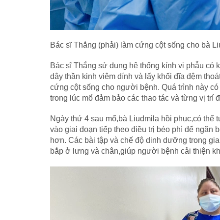
Bác sĩ Thắng (phải) làm cứng cột sống cho bà 
Bác sĩ Thắng sử dụng hệ thống kính vi phẫu có 
dây thần kinh viêm dính và lấy khối đĩa đệm thoát 
cứng cột sống cho người bệnh. Quá trình này có
trong lúc mổ đảm bảo các thao tác và từng vị trí đ
Ngày thứ 4 sau mổ,bà Liudmila hồi phục,có thể t
vào giai đoạn tiếp theo điều trị béo phì để ngăn
hơn. Các bài tập và chế độ dinh dưỡng trong gi
bắp ở lưng và chân,giúp người bệnh cải thiện k