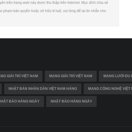
yên trên trang web này được thu thập trên Internet. Mục đích chia sẻ
i phạm bản quyền hoặc sở hữu trí tuệ, vui lòng để lại tin nhắn cho
NG GIẢI TRÍ VIỆT NAM
MẠNG GIẢI TRÍ VIỆT NAM
MẠNG LƯỚI DU 
NHẬT BẢN NHÂN DÂN VIỆT NAM HÀNG
MẠNG CÔNG NGHỆ VIỆT
NHẬT BÁO HÀNG NGÀY
NHẬT BÁO HÀNG NGÀY