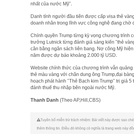
nhất của nước Mỹ".
Danh tính người đầu tiên được cấp visa thẻ vàn
doanh nhân trong lĩnh vực công nghệ đang chờ 
Chính quyền Trump từng kỳ vọng chương trình có
trưởng Lutnick từng đánh giá sáng kiến "thẻ vàn
cân bằng ngân sách liên bang. Nợ công Mỹ hiệ
năm được dự báo khoảng 2.000 tỷ USD.
Website chính thức của chương trình vẫn quảng
thẻ màu vàng với chân dung ông Trump,đại bàng
hoạch phát hành "Thẻ Bạch kim Trump" trị giá 5 
đánh thuế thu nhập bên ngoài nước Mỹ.
Thanh Danh
(Theo AP,Hill,CBS)
Tuyên bố miễn trừ trách nhiệm: Bài viết này được sao chép
thêm thông tin. Điều đó không có nghĩa là trang web này đồ