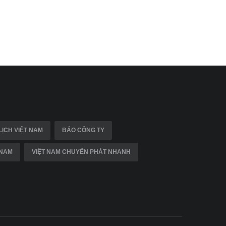
LỊCH VIỆT NAM
BÁO CÔNG TY
 NAM
VIỆT NAM CHUYỂN PHÁT NHANH