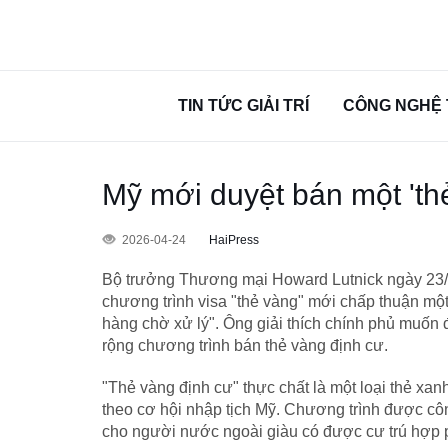
TIN TỨC GIẢI TRÍ
CÔNG NGHỆ 
Mỹ mới duyệt bán một 'th
2026-04-24
HaiPress
Bộ trưởng Thương mại Howard Lutnick ngày 23/4 
chương trình visa "thẻ vàng" mới chấp thuận một
hàng chờ xử lý". Ông giải thích chính phủ muốn 
rộng chương trình bán thẻ vàng định cư.
"Thẻ vàng định cư" thực chất là một loại thẻ xa
theo cơ hội nhập tịch Mỹ. Chương trình được cô
cho người nước ngoài giàu có được cư trú hợp ph