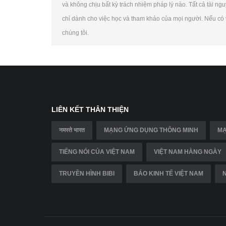
và không chịu bất kỳ trách nhiệm pháp lý nào. Tất cả tài ngu
chỉ dành cho việc học và tham khảo của mọi người. Nếu có v
chúng tôi.
LIÊN KẾT THÂN THIỆN
नमस्ते भारत
MẠNG ỨNG DỤNG THÔNG MINH
MẠ
TIẾNG NÓI CỦA VIỆT NAM
VIỆT NAM HÀNG NGÀY
TRUYỀN HÌNH BIBI
BÁO KINH TẾ VIỆT NAM