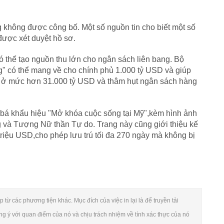
g không được công bố. Một số nguồn tin cho biết một số
được xét duyệt hồ sơ.
 thể tạo nguồn thu lớn cho ngân sách liên bang. Bộ
g" có thể mang về cho chính phủ 1.000 tỷ USD và giúp
n ở mức hơn 31.000 tỷ USD và thâm hụt ngân sách hàng
 bá khẩu hiệu "Mở khóa cuộc sống tại Mỹ",kèm hình ảnh
 và Tượng Nữ thần Tự do. Trang này cũng giới thiệu kế
triệu USD,cho phép lưu trú tối đa 270 ngày mà không bị
 từ các phương tiện khác. Mục đích của việc in lại là để truyền tải
ng ý với quan điểm của nó và chịu trách nhiệm về tính xác thực của nó