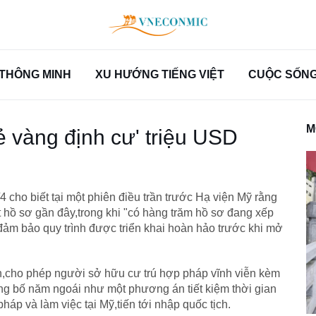
THÔNG MINH
XU HƯỚNG TIẾNG VIỆT
CUỘC SỐNG 
M
ẻ vàng định cư' triệu USD
cho biết tại một phiên điều trần trước Hạ viện Mỹ rằng
 hồ sơ gần đây,trong khi "có hàng trăm hồ sơ đang xếp
đảm bảo quy trình được triển khai hoàn hảo trước khi mở
nh,cho phép người sở hữu cư trú hợp pháp vĩnh viễn kèm
ng bố năm ngoái như một phương án tiết kiệm thời gian
áp và làm việc tại Mỹ,tiến tới nhập quốc tịch.