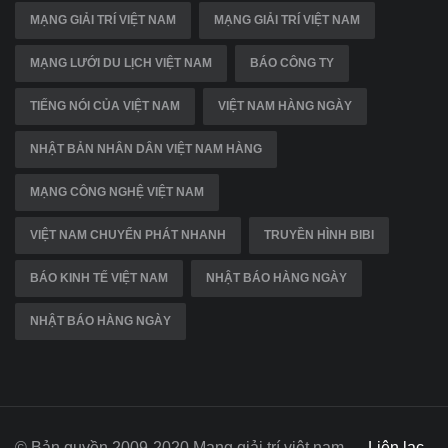
MẠNG GIẢI TRÍ VIỆT NAM
MẠNG GIẢI TRÍ VIỆT NAM
MẠNG LƯỚI DU LỊCH VIỆT NAM
BÁO CÔNG TY
TIẾNG NÓI CỦA VIỆT NAM
VIỆT NAM HÀNG NGÀY
NHẬT BẢN NHÂN DÂN VIỆT NAM HÀNG
MẠNG CÔNG NGHỆ VIỆT NAM
VIỆT NAM CHUYỂN PHÁT NHANH
TRUYỀN HÌNH BIBI
BÁO KINH TẾ VIỆT NAM
NHẬT BÁO HÀNG NGÀY
NHẬT BÁO HÀNG NGÀY
© Bản quyền 2009-2020 Mạng giải trí việt nam
Liên lạc