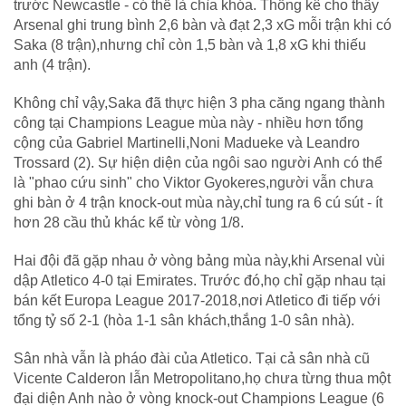
trước Newcastle - có thể là chìa khóa. Thống kê cho thấy
Arsenal ghi trung bình 2,6 bàn và đạt 2,3 xG mỗi trận khi có
Saka (8 trận),nhưng chỉ còn 1,5 bàn và 1,8 xG khi thiếu
anh (4 trận).
Không chỉ vậy,Saka đã thực hiện 3 pha căng ngang thành
công tại Champions League mùa này - nhiều hơn tổng
cộng của Gabriel Martinelli,Noni Madueke và Leandro
Trossard (2). Sự hiện diện của ngôi sao người Anh có thể
là "phao cứu sinh" cho Viktor Gyokeres,người vẫn chưa
ghi bàn ở 4 trận knock-out mùa này,chỉ tung ra 6 cú sút - ít
hơn 28 cầu thủ khác kể từ vòng 1/8.
Hai đội đã gặp nhau ở vòng bảng mùa này,khi Arsenal vùi
dập Atletico 4-0 tại Emirates. Trước đó,họ chỉ gặp nhau tại
bán kết Europa League 2017-2018,nơi Atletico đi tiếp với
tổng tỷ số 2-1 (hòa 1-1 sân khách,thắng 1-0 sân nhà).
Sân nhà vẫn là pháo đài của Atletico. Tại cả sân nhà cũ
Vicente Calderon lẫn Metropolitano,họ chưa từng thua một
đại diện Anh nào ở vòng knock-out Champions League (6