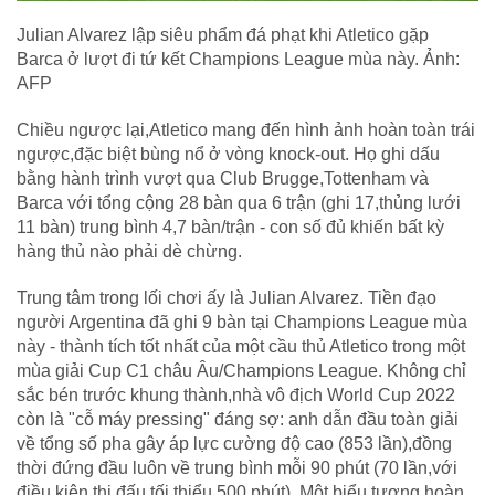
Julian Alvarez lập siêu phẩm đá phạt khi Atletico gặp
Barca ở lượt đi tứ kết Champions League mùa này. Ảnh:
AFP
Chiều ngược lại,Atletico mang đến hình ảnh hoàn toàn trái
ngược,đặc biệt bùng nổ ở vòng knock-out. Họ ghi dấu
bằng hành trình vượt qua Club Brugge,Tottenham và
Barca với tổng cộng 28 bàn qua 6 trận (ghi 17,thủng lưới
11 bàn) trung bình 4,7 bàn/trận - con số đủ khiến bất kỳ
hàng thủ nào phải dè chừng.
Trung tâm trong lối chơi ấy là Julian Alvarez. Tiền đạo
người Argentina đã ghi 9 bàn tại Champions League mùa
này - thành tích tốt nhất của một cầu thủ Atletico trong một
mùa giải Cup C1 châu Âu/Champions League. Không chỉ
sắc bén trước khung thành,nhà vô địch World Cup 2022
còn là "cỗ máy pressing" đáng sợ: anh dẫn đầu toàn giải
về tổng số pha gây áp lực cường độ cao (853 lần),đồng
thời đứng đầu luôn về trung bình mỗi 90 phút (70 lần,với
điều kiện thi đấu tối thiểu 500 phút). Một biểu tượng hoàn