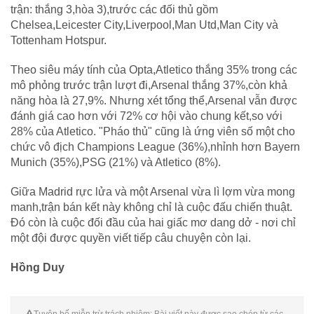
trận: thắng 3,hòa 3),trước các đối thủ gồm
Chelsea,Leicester City,Liverpool,Man Utd,Man City và
Tottenham Hotspur.
Theo siêu máy tính của Opta,Atletico thắng 35% trong các
mô phỏng trước trận lượt đi,Arsenal thắng 37%,còn khả
năng hòa là 27,9%. Nhưng xét tổng thể,Arsenal vẫn được
đánh giá cao hơn với 72% cơ hội vào chung kết,so với
28% của Atletico. "Pháo thủ" cũng là ứng viên số một cho
chức vô địch Champions League (36%),nhỉnh hơn Bayern
Munich (35%),PSG (21%) và Atletico (8%).
Giữa Madrid rực lửa và một Arsenal vừa lì lợm vừa mong
manh,trận bán kết này không chỉ là cuộc đấu chiến thuật.
Đó còn là cuộc đối đầu của hai giấc mơ dang dở - nơi chỉ
một đội được quyền viết tiếp câu chuyện còn lại.
Hồng Duy