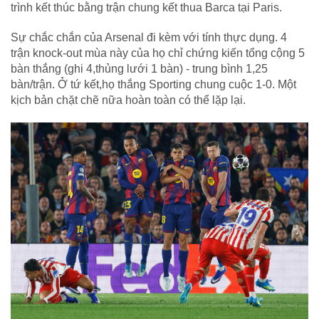
trình kết thúc bằng trận chung kết thua Barca tại Paris.
Sự chắc chắn của Arsenal đi kèm với tính thực dụng. 4
trận knock-out mùa này của họ chỉ chứng kiến tổng cộng 5
bàn thắng (ghi 4,thủng lưới 1 bàn) - trung bình 1,25
bàn/trận. Ở tứ kết,họ thắng Sporting chung cuộc 1-0. Một
kịch bản chặt chẽ nữa hoàn toàn có thể lặp lại.