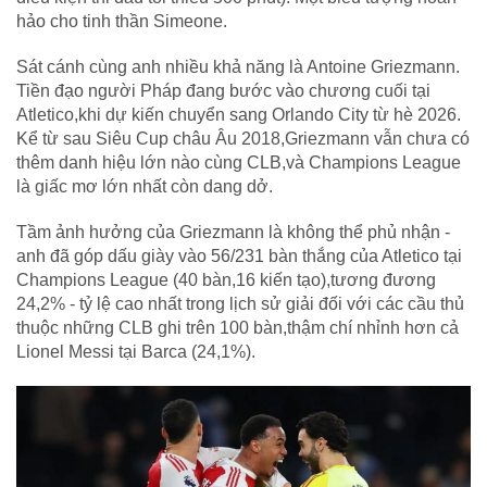
hảo cho tinh thần Simeone.
Sát cánh cùng anh nhiều khả năng là Antoine Griezmann.
Tiền đạo người Pháp đang bước vào chương cuối tại
Atletico,khi dự kiến chuyển sang Orlando City từ hè 2026.
Kể từ sau Siêu Cup châu Âu 2018,Griezmann vẫn chưa có
thêm danh hiệu lớn nào cùng CLB,và Champions League
là giấc mơ lớn nhất còn dang dở.
Tầm ảnh hưởng của Griezmann là không thể phủ nhận -
anh đã góp dấu giày vào 56/231 bàn thắng của Atletico tại
Champions League (40 bàn,16 kiến tạo),tương đương
24,2% - tỷ lệ cao nhất trong lịch sử giải đối với các cầu thủ
thuộc những CLB ghi trên 100 bàn,thậm chí nhỉnh hơn cả
Lionel Messi tại Barca (24,1%).