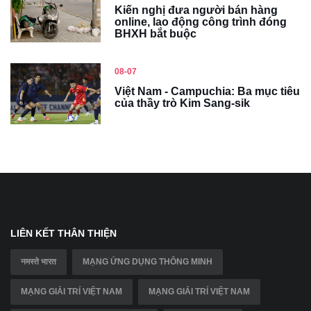
Kiến nghị đưa người bán hàng
online, lao động công trình đóng
BHXH bắt buộc
08-07
Việt Nam - Campuchia: Ba mục tiêu
của thầy trò Kim Sang-sik
LIÊN KẾT THÂN THIỆN
नमस्ते भारत
MẠNG ỨNG DỤNG THÔNG MINH
MẠNG GIẢI TRÍ VIỆT NAM
MẠNG GIẢI TRÍ VIỆT NAM