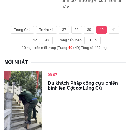
ảnh bởi hương vị của món ăn
này.
Trang Chủ
Trước đó
37
38
39
40
41
42
43
Trang tiếp theo
Đuôi
10 mục trên mỗi trang (Trang
40
/ 49) Tổng số 482 mục
MỚI NHẤT
08-07
Du khách Pháp cõng cựu chiến
binh lên Cột cờ Lũng Cú